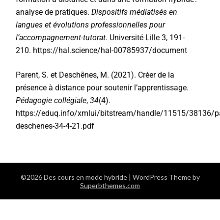
analyse de pratiques.
Dispositifs médiatisés en
langues et évolutions professionnelles pour
l’accompagnement-tutorat
. Université Lille 3, 191-
210.
https://hal.science/hal-00785937/document
Parent, S. et Deschênes, M. (2021). Créer de la
présence à distance pour soutenir l’apprentissage.
Pédagogie collégiale
,
34
(4).
https://eduq.info/xmlui/bitstream/handle/11515/38136/p
deschenes-34-4-21.pdf
©2026 Des cours en mode hybride
| WordPress Theme by
Superbthemes.com