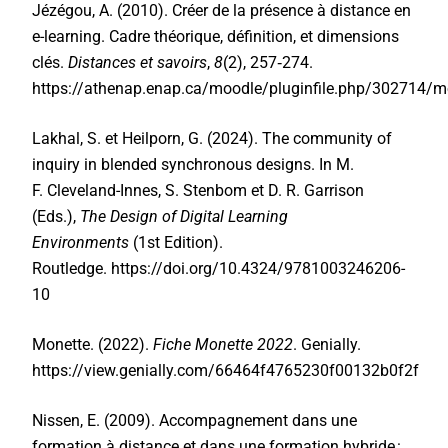
Jézégou, A. (2010). Créer de la présence à distance en
e-learning. Cadre théorique, définition, et dimensions
clés.
Distances et savoirs
,
8
(2), 257‑274.
https://athenap.enap.ca/moodle/pluginfile.php/302714/
Lakhal, S. et Heilporn, G. (2024). The community of
inquiry in blended synchronous designs. In
M.
F.
Cleveland-Innes,
S.
Stenbom et
D. R.
Garrison
(Eds.),
The Design of Digital Learning
Environments
(1st Edition).
Routledge.
https://doi.org/10.4324/9781003246206-
10
Monette. (2022).
Fiche Monette 2022
. Genially.
https://view.genially.com/66464f4765230f00132b0f2f
Nissen, E. (2009).
Accompagnement dans une
formation à distance et dans une formation hybride :